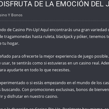
¡DISFRUTA DE LA EMOCIÓN DEL 
sino Y Bonos
o de Casino Pin-Up! Aquí encontrarás una gran variedad de
de tragamonedas hasta ruleta, blackjack y póker, tenemos to
e tu hogar.
eñado para ofrecerte la mejor experiencia de juego posible. 
 de usar, te sentirás como si estuvieras en un casino real.
para ayudarte en todo lo que necesites.
experimentado o si estás empezando en el mundo de los cas
ás buscando. Con promociones exclusivas, bonos de bienve
r y disfrutar en nuestro casino.