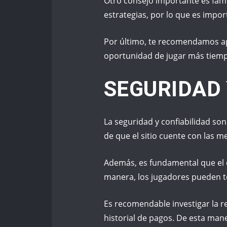
Otro consejo importante es famil
estrategias, por lo que es impo
Por último, te recomendamos ap
oportunidad de jugar más tiempo
SEGURIDAD 
La seguridad y confiabilidad so
de que el sitio cuente con las m
Además, es fundamental que el c
manera, los jugadores pueden te
Es recomendable investigar la r
historial de pagos. De esta maner