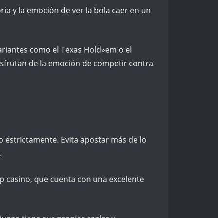
ria y la emoción de ver la bola caer en un
variantes como el Texas Hold»em o el
isfrutan de la emoción de competir contra
o estrictamente. Evita apostar más de lo
.
p casino, que cuenta con una excelente