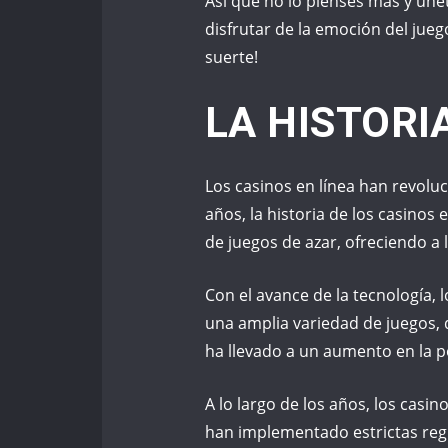
Así que no lo pienses más y únet
disfrutar de la emoción del jueg
suerte!
LA HISTORI
Los casinos en línea han revolu
años, la historia de los casino
de juegos de azar, ofreciendo a
Con el avance de la tecnología, 
una amplia variedad de juegos, 
ha llevado a un aumento en la p
A lo largo de los años, los casi
han implementado estrictas regul