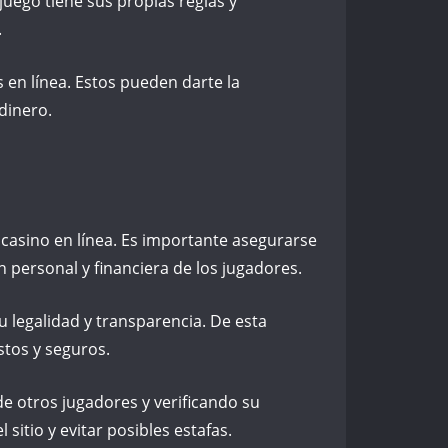
 juego tiene sus propias reglas y
.
en línea. Estos pueden darte la
dinero.
 casino en línea. Es importante asegurarse
 personal y financiera de los jugadores.
 legalidad y transparencia. De esta
stos y seguros.
de otros jugadores y verificando su
sitio y evitar posibles estafas.