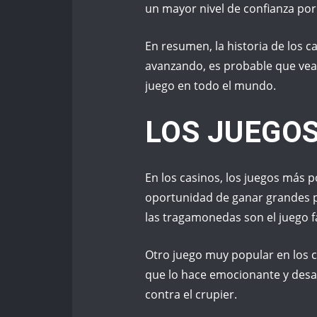
un mayor nivel de confianza por 
En resumen, la historia de los c
avanzando, es probable que veam
juego en todo el mundo.
LOS JUEGO
En los casinos, los juegos más
oportunidad de ganar grandes p
las tragamonedas son el juego 
Otro juego muy popular en los ca
que lo hace emocionante y desaf
contra el crupier.