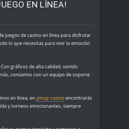
JUEGO EN LÍNEA!
 juegos de casino en línea para disfrutar
do lo que necesitas para vivir la emoción
Con gráficos de alta calidad, sonido
 Además, contamos con un equipo de soporte
inos en línea, en
pinup casino
encontrarás
nida y torneos emocionantes, siempre