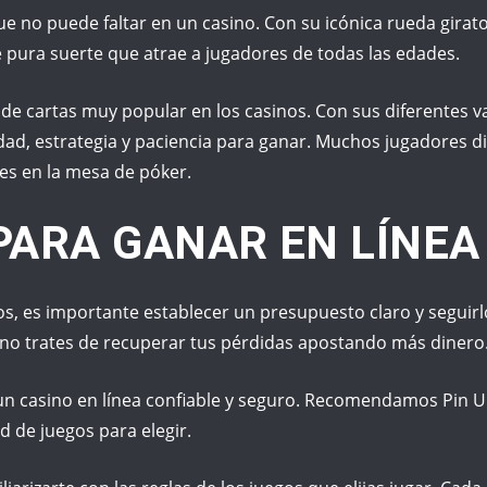
que no puede faltar en un casino. Con su icónica rueda girato
e pura suerte que atrae a jugadores de todas las edades.
o de cartas muy popular en los casinos. Con sus diferentes 
dad, estrategia y paciencia para ganar. Muchos jugadores d
es en la mesa de póker.
PARA GANAR EN LÍNEA
os, es importante establecer un presupuesto claro y seguirl
 no trates de recuperar tus pérdidas apostando más dinero
un casino en línea confiable y seguro. Recomendamos Pin U
d de juegos para elegir.